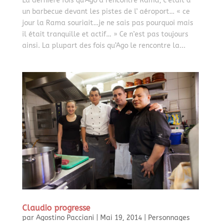
La dernière fois qu’Ago a rencontré Rama, c’était à
un barbecue devant les pistes de l’ aéroport… « ce
jour la Rama souriait…je ne sais pas pourquoi mais
il était tranquille et actif… » Ce n’est pas toujours
ainsi. La plupart des fois qu’Ago le rencontre la...
Claudio progresse
par
Agostino Pacciani
|
Mai 19, 2014
|
Personnages