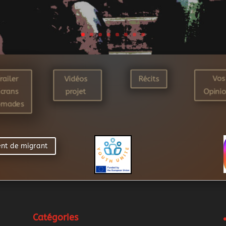
railer
Vidéos
Récits
Vos
Écrans
projet
Opini
omades
ient de migrant
Catégories