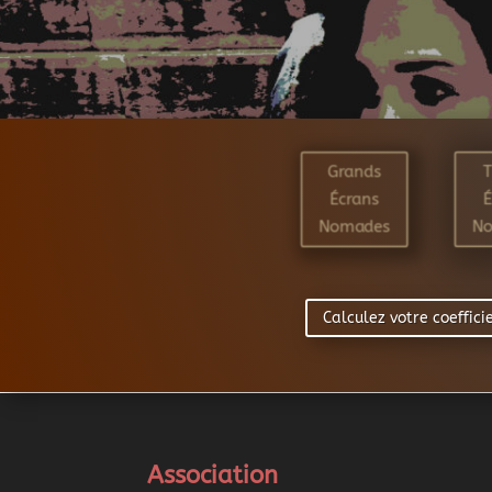
Grands
T
Écrans
Nomades
N
Calculez votre coeffic
Association