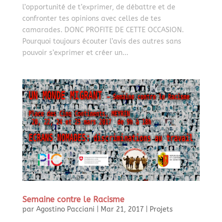
l’opportunité de t’exprimer, de débattre et de
confronter tes opinions avec celles de tes
camarades. DONC PROFITE DE CETTE OCCASION.
Pourquoi toujours écouter l’avis des autres sans
pouvoir s’exprimer et créer un...
Semaine contre le Racisme
par
Agostino Pacciani
|
Mar 21, 2017
|
Projets