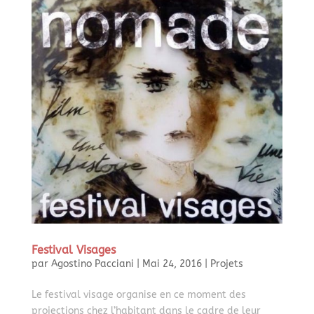
Festival Visages
par
Agostino Pacciani
|
Mai 24, 2016
|
Projets
Le festival visage organise en ce moment des
projections chez l’habitant dans le cadre de leur