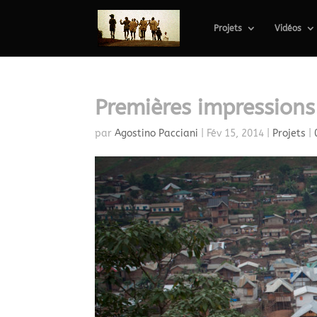
Projets
Vidéos
Premières impressions
par
Agostino Pacciani
|
Fév 15, 2014
|
Projets
|