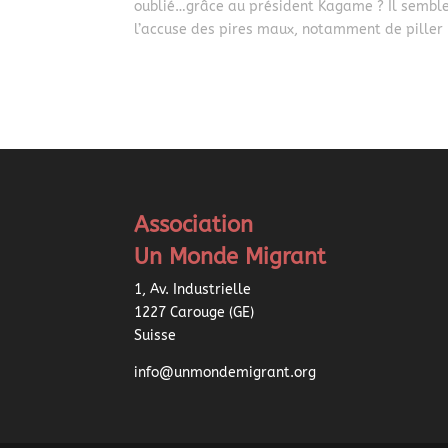
oublié…grâce au président Kagame ? Il sembl
l’accuse des pires maux, notamment de piller l
Association
Un Monde Migrant
1, Av. Industrielle
1227 Carouge (GE)
Suisse
info@unmondemigrant.org