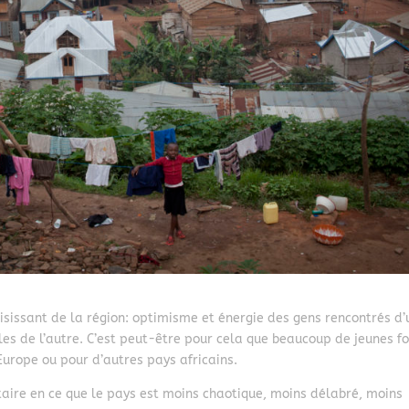
aisissant de la région: optimisme et énergie des gens rencontrés d’
iles de l’autre. C’est peut-être pour cela que beaucoup de jeunes f
’Europe ou pour d’autres pays africains.
aire en ce que le pays est moins chaotique, moins délabré, moins