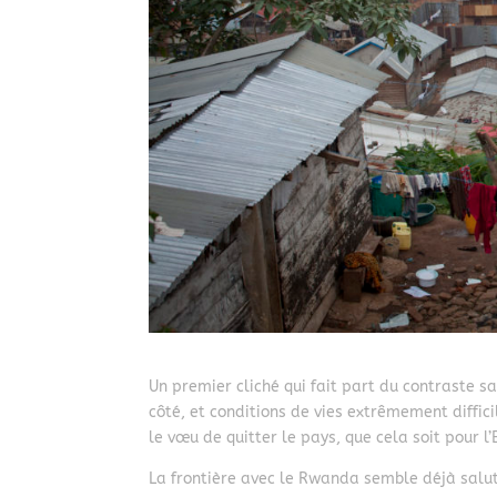
Un premier cliché qui fait part du contraste s
côté, et conditions de vies extrêmement diffic
le vœu de quitter le pays, que cela soit pour l
La frontière avec le Rwanda semble déjà salut