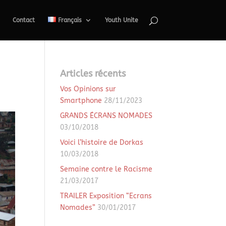
Contact
Français
Youth Unite
Articles récents
Vos Opinions sur
Smartphone
28/11/2023
GRANDS ÉCRANS NOMADES
03/10/2018
Voici l’histoire de Dorkas
10/03/2018
Semaine contre le Racisme
21/03/2017
TRAILER Exposition “Ecrans
Nomades”
30/01/2017