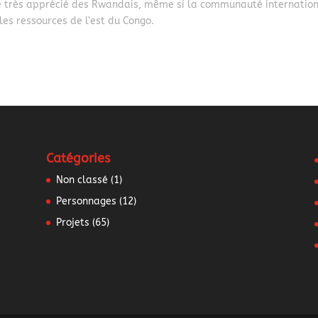
e très apprécié des Rwandais, même si la communauté internatio
es ressources de l’est du Congo.
Catégories
Non classé
(1)
Personnages
(12)
Projets
(65)