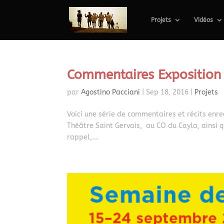
Projets
Vidéos
Commentaires Exposition
par
Agostino Pacciani
|
Sep 18, 2016
|
Projets
Voici une série de commentaires et récits enr
Théâtre Saint Gervais, au CO du Cayla, ainsi 
rappel,...