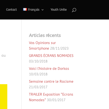
Contact
Français
Youth Unite
Articles récents
Vos Opinions sur
Smartphone
28/11/2023
» au
GRANDS ÉCRANS NOMADES
03/10/2018
Voici l’histoire de Dorkas
10/03/2018
Semaine contre le Racisme
21/03/2017
TRAILER Exposition “Ecrans
Nomades”
30/01/2017