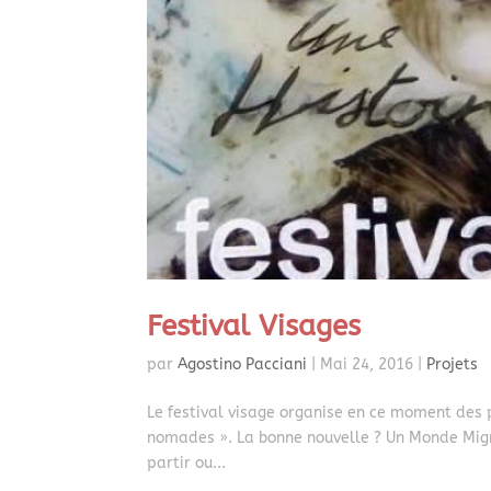
Festival Visages
par
Agostino Pacciani
|
Mai 24, 2016
|
Projets
Le festival visage organise en ce moment des 
nomades ». La bonne nouvelle ? Un Monde Migran
partir ou...