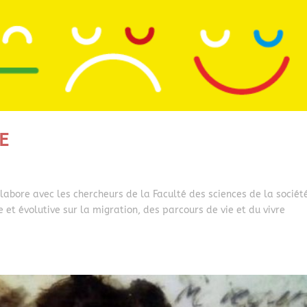
E
labore avec les chercheurs de la Faculté des sciences de la sociét
 et évolutive sur la migration, des parcours de vie et du vivre