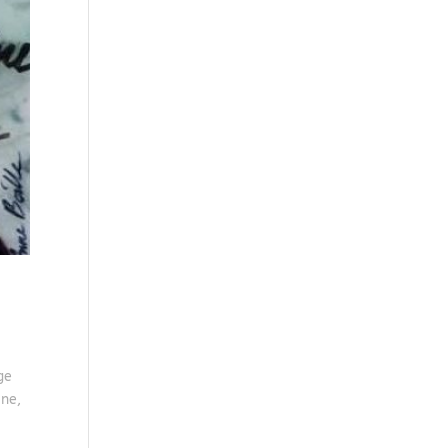
ge
ine,