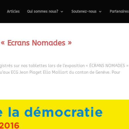
Articles
Qui sommes nous?
Soutenez-nous
Partenaires
 « Ecrans Nomades »
egistrés sur nos tablettes lors de l’exposition « ÉCRANS NOMADES 
qu’aux ECG Jean Piaget Ella Maillart du canton de Genève. Pour