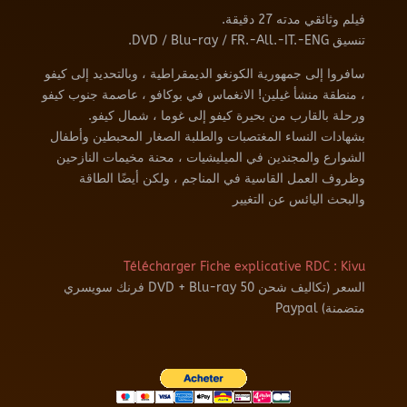
فيلم وثائقي مدته 27 دقيقة.
تنسيق DVD / Blu-ray / FR.-All.-IT.-ENG.
سافروا إلى جمهورية الكونغو الديمقراطية ، وبالتحديد إلى كيفو
، منطقة منشأ غيلين! الانغماس في بوكافو ، عاصمة جنوب كيفو
ورحلة بالقارب من بحيرة كيفو إلى غوما ، شمال كيفو.
بشهادات النساء المغتصبات والطلبة الصغار المحبطين وأطفال
الشوارع والمجندين في الميليشيات ، محنة مخيمات النازحين
وظروف العمل القاسية في المناجم ، ولكن أيضًا الطاقة
والبحث اليائس عن التغيير
Télécharger Fiche explicative RDC : Kivu
السعر (تكاليف شحن DVD + Blu-ray 50 فرنك سويسري
متضمنة) Paypal