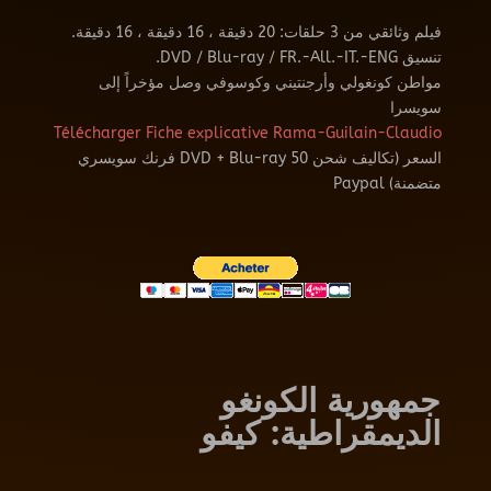
فيلم وثائقي من 3 حلقات: 20 دقيقة ، 16 دقيقة ، 16 دقيقة.
تنسيق DVD / Blu-ray / FR.-All.-IT.-ENG.
مواطن كونغولي وأرجنتيني وكوسوفي وصل مؤخراً إلى
سويسرا
Télécharger Fiche explicative Rama-Guilain-Claudio
السعر (تكاليف شحن DVD + Blu-ray 50 فرنك سويسري
متضمنة) Paypal
جمهورية الكونغو
الديمقراطية: كيفو