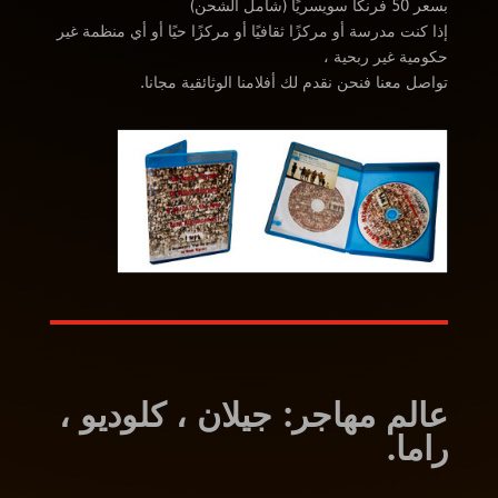
بسعر 50 فرنكًا سويسريًا (شامل الشحن)
إذا كنت مدرسة أو مركزًا ثقافيًا أو مركزًا حيًا أو أي منظمة غير
حكومية غير ربحية ،
تواصل معنا فنحن نقدم لك أفلامنا الوثائقية مجانا.
عالم مهاجر: جيلان ، كلوديو ،
راما.