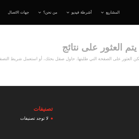
المشاريع
أشرطة فيديو
من نحن؟
جهات الاتصال
يتم العثور على نتائج
كن العثور على الصفحة التي طلبتها. حاول صقل بحثك، أو استعمل شريط التصفح 
تصنيفات
لا توجد تصنيفات